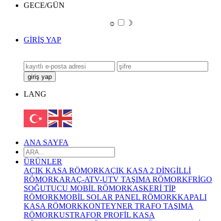
GECE/GÜN
☼
☽
GİRİŞ YAP
LANG
ANA SAYFA
ÜRÜNLER
AÇIK KASA RÖMORK
AÇIK KASA 2 DİNGİLLİ
RÖMORK
ARAÇ-ATV-UTV TAŞIMA RÖMORK
FRİGO
SOĞUTUCU MOBİL RÖMORK
ASKERİ TİP
RÖMORK
MOBİL SOLAR PANEL RÖMORK
KAPALI
KASA RÖMORK
KONTEYNER TRAFO TAŞIMA
RÖMORKU
STRAFOR PROFİL KASA