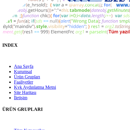
INDEX
Ana Sayfa
Kurumsal
Ürün Grupları
Faaliyetler
Kvk Aydınlatma Metni
Site Haritası
İletişim
ÜRÜN GRUPLARI