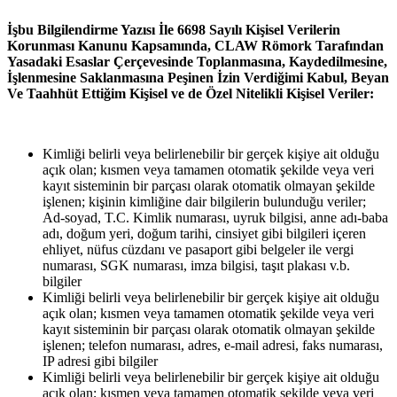
İşbu Bilgilendirme Yazısı İle 6698 Sayılı Kişisel Verilerin
Korunması Kanunu Kapsamında, CLAW Römork Tarafından
Yasadaki Esaslar Çerçevesinde Toplanmasına, Kaydedilmesine,
İşlenmesine Saklanmasına Peşinen İzin Verdiğimi Kabul, Beyan
Ve Taahhüt Ettiğim Kişisel ve de Özel Nitelikli Kişisel Veriler:
Kimliği belirli veya belirlenebilir bir gerçek kişiye ait olduğu
açık olan; kısmen veya tamamen otomatik şekilde veya veri
kayıt sisteminin bir parçası olarak otomatik olmayan şekilde
işlenen; kişinin kimliğine dair bilgilerin bulunduğu veriler;
Ad-soyad, T.C. Kimlik numarası, uyruk bilgisi, anne adı-baba
adı, doğum yeri, doğum tarihi, cinsiyet gibi bilgileri içeren
ehliyet, nüfus cüzdanı ve pasaport gibi belgeler ile vergi
numarası, SGK numarası, imza bilgisi, taşıt plakası v.b.
bilgiler
Kimliği belirli veya belirlenebilir bir gerçek kişiye ait olduğu
açık olan; kısmen veya tamamen otomatik şekilde veya veri
kayıt sisteminin bir parçası olarak otomatik olmayan şekilde
işlenen; telefon numarası, adres, e-mail adresi, faks numarası,
IP adresi gibi bilgiler
Kimliği belirli veya belirlenebilir bir gerçek kişiye ait olduğu
açık olan; kısmen veya tamamen otomatik şekilde veya veri