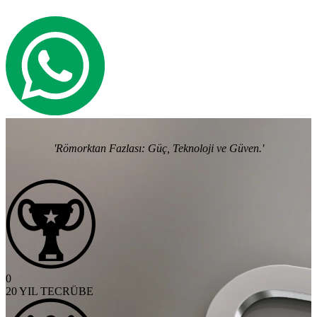
'Römorktan Fazlası: Güç, Teknoloji ve Güven.'
0
20 YIL TECRÜBE