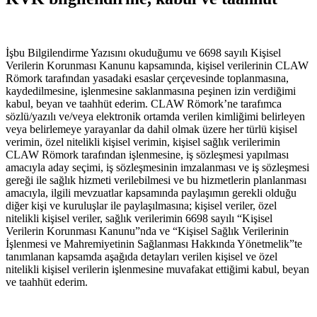
İşbu Bilgilendirme Yazısını okuduğumu ve 6698 sayılı Kişisel
Verilerin Korunması Kanunu kapsamında, kişisel verilerinin CLAW
Römork tarafından yasadaki esaslar çerçevesinde toplanmasına,
kaydedilmesine, işlenmesine saklanmasına peşinen izin verdiğimi
kabul, beyan ve taahhüt ederim. CLAW Römork’ne tarafımca
sözlü/yazılı ve/veya elektronik ortamda verilen kimliğimi belirleyen
veya belirlemeye yarayanlar da dahil olmak üzere her türlü kişisel
verimin, özel nitelikli kişisel verimin, kişisel sağlık verilerimin
CLAW Römork tarafından işlenmesine, iş sözleşmesi yapılması
amacıyla aday seçimi, iş sözleşmesinin imzalanması ve iş sözleşmesi
gereği ile sağlık hizmeti verilebilmesi ve bu hizmetlerin planlanması
amacıyla, ilgili mevzuatlar kapsamında paylaşımın gerekli olduğu
diğer kişi ve kuruluşlar ile paylaşılmasına; kişisel veriler, özel
nitelikli kişisel veriler, sağlık verilerimin 6698 sayılı “Kişisel
Verilerin Korunması Kanunu”nda ve “Kişisel Sağlık Verilerinin
İşlenmesi ve Mahremiyetinin Sağlanması Hakkında Yönetmelik”te
tanımlanan kapsamda aşağıda detayları verilen kişisel ve özel
nitelikli kişisel verilerin işlenmesine muvafakat ettiğimi kabul, beyan
ve taahhüt ederim.