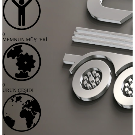
0
MEMNUN MÜŞTERİ
0
ÜRÜN ÇEŞİDİ