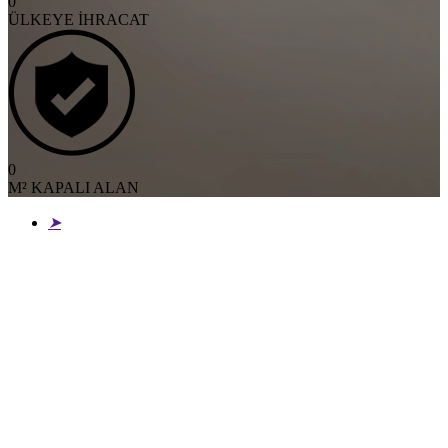
0
ÜLKEYE İHRACAT
0
M² KAPALI ALAN
➤