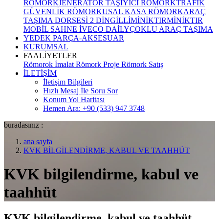
RÖMORK
JENERATÖR TAŞIYICI RÖMORK
TRAFİK
GÜVENLİK RÖMORKU
SAL KASA RÖMORK
ARAÇ
TAŞIMA DORSESİ 2 DİNGİLLİ
MİNİKTIR
MİNİKTIR
MOBİL SAHNE İVECO DAİLY
ÇOKLU ARAÇ TAŞIMA
YEDEK PARÇA-AKSESUAR
KURUMSAL
FAALİYETLER
Römorok İmalat
Römork Proje
Römork Satış
İLETİŞİM
İletişim Bilgileri
Hızlı Mesaj İle Soru Sor
Konum Yol Haritası
Hemen Ara: +90 (533) 947 3748
buradasınız :
ana sayfa
KVK BİLGİLENDİRME, KABUL VE TAAHHÜT
KVK bilgilendirme, kabul ve
taahhüt
KVK bilgilendirme, kabul ve taahhüt