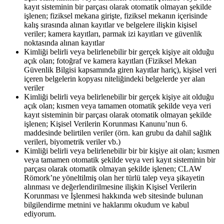
kayıt sisteminin bir parçası olarak otomatik olmayan şekilde
işlenen; fiziksel mekana girişte, fiziksel mekanın içerisinde
kalış sırasında alınan kayıtlar ve belgelere ilişkin kişisel
veriler; kamera kayıtları, parmak izi kayıtları ve güvenlik
noktasında alınan kayıtlar
Kimliği belirli veya belirlenebilir bir gerçek kişiye ait olduğu
açık olan; fotoğraf ve kamera kayıtları (Fiziksel Mekan
Güvenlik Bilgisi kapsamında giren kayıtlar hariç), kişisel veri
içeren belgelerin kopyası niteliğindeki belgelerde yer alan
veriler
Kimliği belirli veya belirlenebilir bir gerçek kişiye ait olduğu
açık olan; kısmen veya tamamen otomatik şekilde veya veri
kayıt sisteminin bir parçası olarak otomatik olmayan şekilde
işlenen; Kişisel Verilerin Korunması Kanunu’nun 6.
maddesinde belirtilen veriler (örn. kan grubu da dahil sağlık
verileri, biyometrik veriler vb.)
Kimliği belirli veya belirlenebilir bir bir kişiye ait olan; kısmen
veya tamamen otomatik şekilde veya veri kayıt sisteminin bir
parçası olarak otomatik olmayan şekilde işlenen; CLAW
Römork’ne yöneltilmiş olan her türlü talep veya şikayetin
alınması ve değerlendirilmesine ilişkin Kişisel Verilerin
Korunması ve İşlenmesi hakkında web sitesinde bulunan
bilgilendirme metnini ve haklarımı okudum ve kabul
ediyorum.