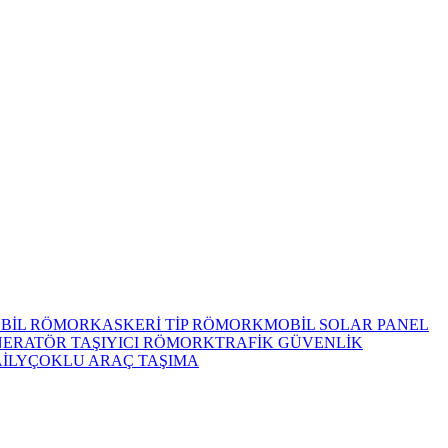
OBİL RÖMORK
ASKERİ TİP RÖMORK
MOBİL SOLAR PANEL
NERATÖR TAŞIYICI RÖMORK
TRAFİK GÜVENLİK
AİLY
ÇOKLU ARAÇ TAŞIMA