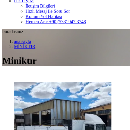
İLETİŞİM
İletişim Bilgileri
Hızlı Mesaj İle Soru Sor
Konum Yol Haritası
Hemen Ara: +90 (533) 947 3748
buradasınız :
ana sayfa
MİNİKTIR
Miniktır