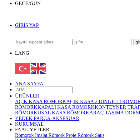
GECE/GÜN
GİRİŞ YAP
LANG
ANA SAYFA
ÜRÜNLER
AÇIK KASA RÖMORK
AÇIK KASA 2 DİNGİLLİ RÖMO
RÖMORK
KAPALI KASA RÖMORK
KONTEYNER TRA
RÖMORKU
SAL KASA RÖMORK
ARAÇ TAŞIMA DORSES
YEDEK PARÇA-AKSESUAR
KURUMSAL
FAALİYETLER
Römorok İmalat
Römork Proje
Römork Satış