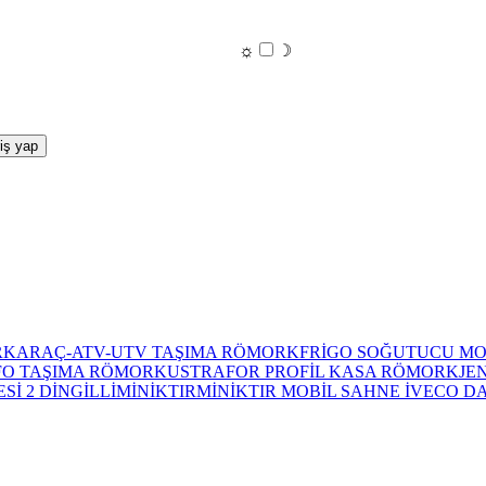
☼
☽
RK
ARAÇ-ATV-UTV TAŞIMA RÖMORK
FRİGO SOĞUTUCU M
FO TAŞIMA RÖMORKU
STRAFOR PROFİL KASA RÖMORK
JE
İ 2 DİNGİLLİ
MİNİKTIR
MİNİKTIR MOBİL SAHNE İVECO D